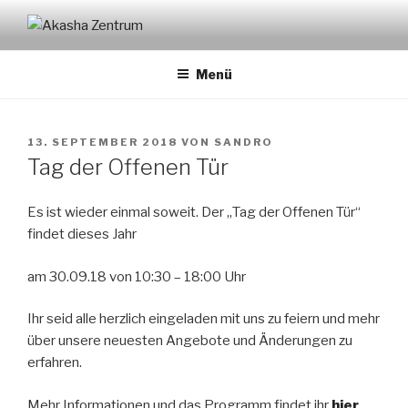
Zum
Inhalt
AKASHA ZENTRUM
Önsbach
springen
Menü
VERÖFFENTLICHT
13. SEPTEMBER 2018
VON
SANDRO
AM
Tag der Offenen Tür
Es ist wieder einmal soweit. Der „Tag der Offenen Tür“
findet dieses Jahr
am 30.09.18 von 10:30 – 18:00 Uhr
Ihr seid alle herzlich eingeladen mit uns zu feiern und mehr
über unsere neuesten Angebote und Änderungen zu
erfahren.
Mehr Informationen und das Programm findet ihr
hier
.