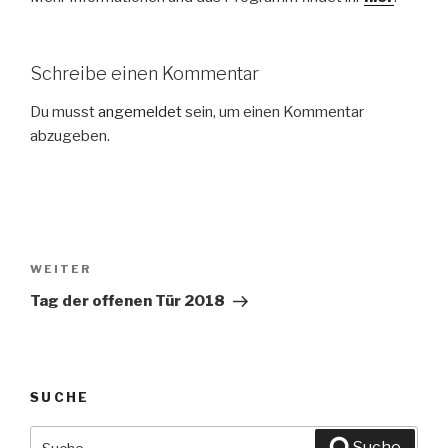
Schreibe einen Kommentar
Du musst
angemeldet
sein, um einen Kommentar
abzugeben.
Beitragsnavigation
WEITER
Nächster
Beitrag
Tag der offenen Tür 2018
SUCHE
Suche
Suche