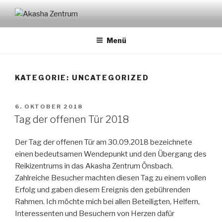
Zum
Inhalt
AKASHA ZENTRUM
Önsbach
springen
Menü
KATEGORIE:
UNCATEGORIZED
VERÖFFENTLICHT
6. OKTOBER 2018
AM
Tag der offenen Tür 2018
Der Tag der offenen Tür am 30.09.2018 bezeichnete
einen bedeutsamen Wendepunkt und den Übergang des
Reikizentrums in das Akasha Zentrum Önsbach.
Zahlreiche Besucher machten diesen Tag zu einem vollen
Erfolg und gaben diesem Ereignis den gebührenden
Rahmen. Ich möchte mich bei allen Beteiligten, Helfern,
Interessenten und Besuchern von Herzen dafür